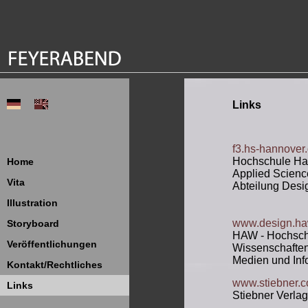
Links
f3.hs-hannover.
Hochschule Han
Home
Applied Sciences
Vita
Abteilung Desi
Illustration
www.design.ha
Storyboard
HAW - Hochsch
Veröffentlichungen
Wissenschaften
Medien und Inf
Kontakt/Rechtliches
www.stiebner.
Links
Stiebner Verlag